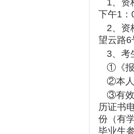
1、资
下午1：0
2、
望云路
3、考
①《报
②本人
③有
历证书
份（有学
毕业生