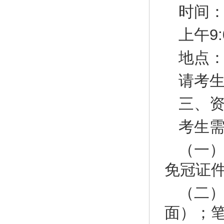
时间：
上午9:
地点：
请考
三、
考生
（一
免冠证件
（二
面）；笔