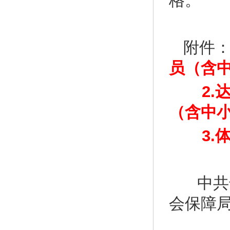
格。
附件
员（含
2.达
（含中
3.
中共
会保障
2