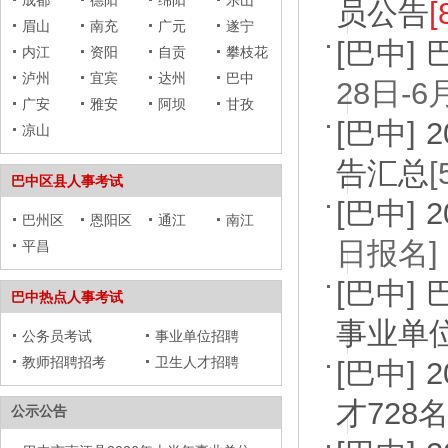
成都
德阳
绵阳
乐山
员公告
眉山
南充
广元
遂宁
[巴中]
内江
资阳
自贡
攀枝花
泸州
宜宾
达州
巴中
28日-6
广安
雅安
阿坝
甘孜
[巴中]
凉山
告汇总
巴中区县人事考试
[巴中]
巴州区
恩阳区
通江
南江
日报名]
平昌
[巴中]
巴中热点人事考试
事业单
公务员考试
事业单位招聘
教师招聘招考
卫生人才招聘
[巴中]
才728
公示公告