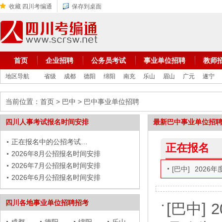
收藏 四川考编通
保存到桌面
首页
企业招聘
公务员考试
事业单位招聘
教师
地区导航
省级
成都
德阳
绵阳
南充
乐山
眉山
广元
遂宁
当前位置：
首页
>
巴中
> 巴中事业单位招聘
四川人事考试报名时间安排
最新巴中事业单位招
正在报名中的公招考试…
正在报名
2026年8月公招报名时间安排
2026年7月公招报名时间安排
[巴中]
2026
2026年6月公招报名时间安排
四川各地事业单位招聘招考
[巴中]