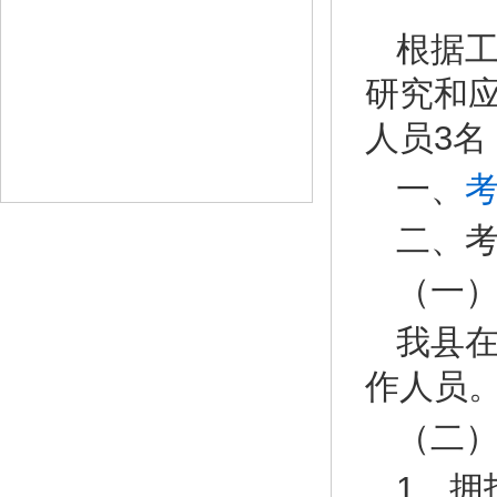
根据
研究和
人员3
一、
二、
（一
我县
作人员
（二
1、