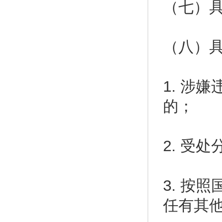
（七）
（八）
1. 涉
的；
2. 受
3. 按
任有其