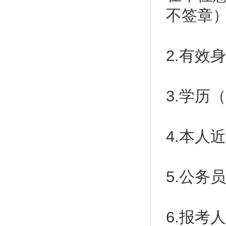
不签章
2.有效
3.学历
4.本人
5.公务
6.报考