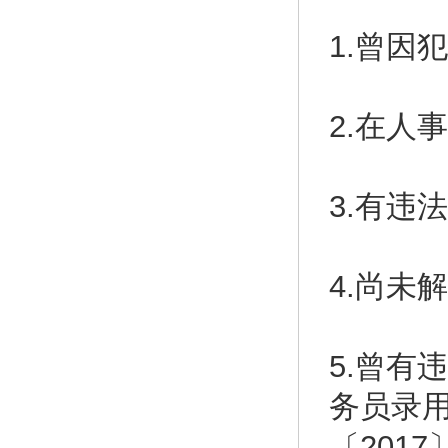
1.曾因
2.在人
3.有违
4.尚未
5.曾有
务员录
〔201