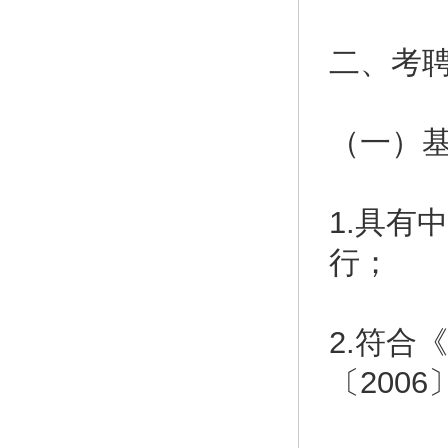
二、考
（一）
1.具有
行；
2.符合
〔200