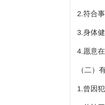
2.符合
3.身体
4.愿意
（二）
1.曾因