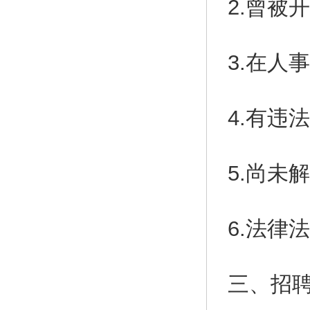
2.曾被
3.在人
4.有违
5.尚未
6.法律
三、招