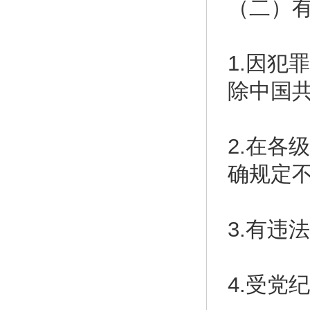
（二）
1.因犯
除中国
2.在各
确规定
3.有违
4.受党