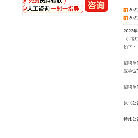
20
20
202
《（以
如下：
招聘单
应学位
招聘单
原《公
特此公