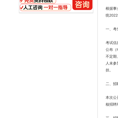
根据事
统20
一、考
考试信
公布（ht
不定期
人未参
担。
二、招
本次公
核招聘