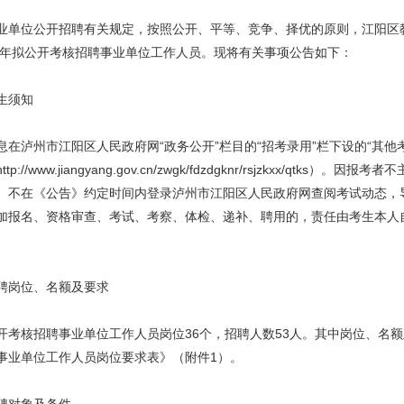
业单位公开招聘有关规定，按照公开、平等、竞争、择优的原则，江阳区
22年拟公开考核招聘事业单位工作人员。现将有关事项公告如下：
生须知
息在泸州市江阳区人民政府网“政务公开”栏目的“招考录用”栏下设的“其他
tp://www.jiangyang.gov.cn/zwgk/fdzdgknr/rsjzkxx/qtks）。因报考
、不在《公告》约定时间内登录泸州市江阳区人民政府网查阅考试动态，
加报名、资格审查、考试、考察、体检、递补、聘用的，责任由考生本人
聘岗位、名额及要求
开考核招聘事业单位工作人员岗位36个，招聘人数53人。其中岗位、名额
事业单位工作人员岗位要求表》（附件1）。