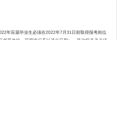
2年应届毕业生必须在2022年7月31日前取得报考岗位
证书原件的，可视情况予以适当延期）；其他报考者必须
情影响，暂未取得教师资格证书的人员，可持在有效期内
E成绩”，幼儿园、小学、中职教师资格为两科笔试成绩，
理聘用手续前须取得中小学、幼儿园教师资格证书]。未
任自负。
护中国共产党，遵纪守法，品行端正，有良好的职业道