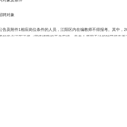
聘对象及条件
招聘对象
公告及附件1相应岗位条件的人员，江阳区内在编教师不得报考。其中，202
求的毕业证等证书（因疫情防控工作安排，非本人原因无法按时获得有关
审查前取得符合岗位条件要求的国家承认的毕业证、资格证等证书[受疫
学教师资格考试合格证明或笔试合格成绩（即“中小学教师资格考试NTC
高中教师资格为三科笔试成绩）报名应聘相关岗位，但所有拟聘人员在办
时间内提供有关证书原件的，不予进入下一步招考环节或不予聘用，且责
招聘对象基本条件
有中华人民共和国国籍，热爱社会主义祖国，拥护中华人民共和国宪法，拥
岗敬业，事业心和责任感强。
体健康，体检合格，能正常履行招聘岗位职责。