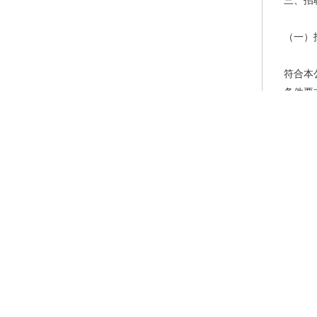
三、招
（一）
符合本
条件要
在资格
的中小
初中、
在规定
（二）
1.具
德，爱
2.身