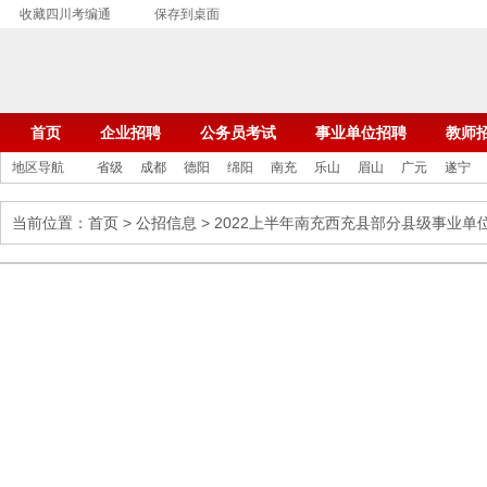
收藏四川考编通
保存到桌面
首页
企业招聘
公务员考试
事业单位招聘
教师
地区导航
省级
成都
德阳
绵阳
南充
乐山
眉山
广元
遂宁
当前位置：
首页
>
公招信息
> 2022上半年南充西充县部分县级事业单
四川人事考试报名时间安排
正在报名中的公招考试…
2025年4月公招报名时间安排
2025年3月公招报名时间安排
2025年2月公招报名时间安排