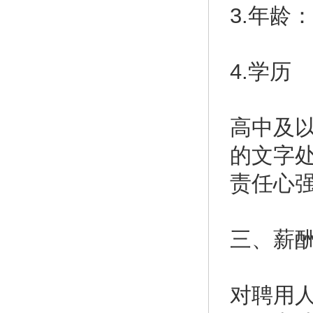
3.年龄
4.学历
高中及
的文字
责任心
三、薪
对聘用人