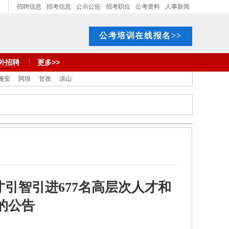
招聘信息
招考信息
公示公告
招考职位
公考资料
人事新闻
公考培训在线报名>>
外招聘
更多>>
雅安
阿坝
甘孜
凉山
才引智引进677名高层次人才和
的公告