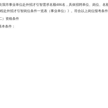
次我市事业单位赴外招才引智需求名额486名，具体招聘单位、岗位、名额
工程赴外招才引智岗位条件一览表（事业单位）》。符合以上岗位报考条
二）资格条件
.基本条件：
有中华人民共和国国籍，拥护中国共产党的领导，热爱祖国；遵纪守法，
要求的专业水平和工作能力。
.具体条件：
1）应聘人员除须具备第（一）条所规定的基本条件外，还应符合岗位要
2）2023年应届高校毕业生应在2023年7月31日前取得岗位要求的有
。
3）本科生、硕士研究生年龄在35周岁及以下（1986年10月26日以后
。
4）海外留学回国人员须具有国家教育部认可的同等学历学位。
.凡有下列情形之一者不得报考：
1）雅安市在编机关事业单位工作人员；