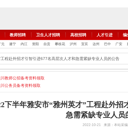
教师招聘
卫生人才招聘
高校招聘
人才引进
编
广元
遂宁
内江
资阳
自贡
攀枝花
泸州
宜宾
达州
巴中
广安
英才”工程赴外招才引智引进677名高层次人才和急需紧缺专业人员的公告
四川教师公招备考资料领取
四川公务员备考资料领取
022下半年雅安市“雅州英才”工程赴外招
急需紧缺专业人员
2022-10-21
来源：本站采编