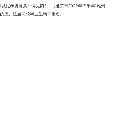
及报考资格条件详见附件1《雅安市2022年下半年“雅州
件的应、往届高校毕业生均可报名。
品行端正，身体健康；具有较好的政治思想素质；具备符
求的其他条件。
关证书；其他报考人员须在报名资格审查时提供岗位要求的有
出生，具体以岗位年龄要求为准，出生年份在此基础上相应