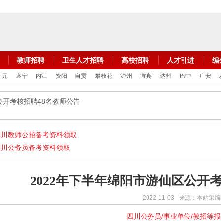
教师招聘
卫生人才招聘
高校招聘
人才引进
编
广元
遂宁
内江
资阳
自贡
攀枝花
泸州
宜宾
达州
巴中
广安
区公开考核招聘48名教师公告
四川教师公招备考资料领取
四川公务员备考资料领取
2022年下半年绵阳市游仙区公开
2022-11-03
来源：本站采编
四川公务员/事业单位/教招等