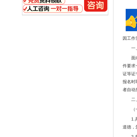
因工作
一
面
件要求
证等证
报名时
者自动
二
（
1
道德，
2