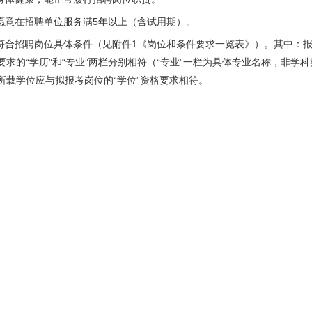
.愿意在招聘单位服务满5年以上（含试用期）。
.符合招聘岗位具体条件（见附件1《岗位和条件要求一览表》）。其中：
要求的“学历”和“专业”两栏分别相符（“专业”一栏为具体专业名称，非
所载学位应与拟报考岗位的“学位”资格要求相符。
二）有下列情形之一的，不得报考：
.曾受过各类刑事处罚的。
.曾被开除公职的。
.有违纪、违法行为正在接受审查调查的。
.尚未解除党纪、政纪处分的。
.按照相关规定应当回避的。
.在各级公务员招考、事业单位招聘中违规违纪在禁考期内的。
.被依法列为失信联合惩戒对象的。
.绵阳市内的机关事业单位在编人员和本区服务期内的特岗教师。
.四川省以外的公费师范生，未经当地教育行政主管部门同意报考的。