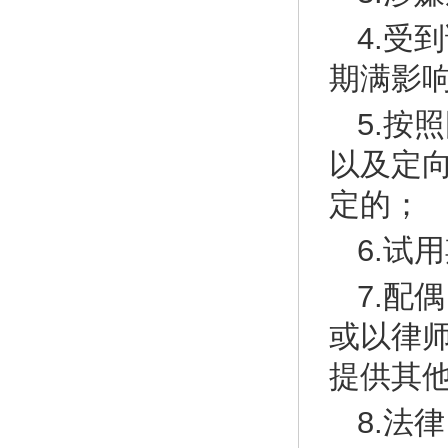
4.受
期满影
5.按
以及定
定的；
6.试
7.配
或以律
提供其
8.法