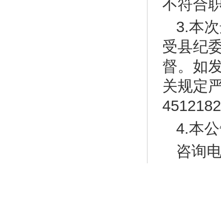
不符合
3.本
受县纪
督。如
关规定严肃
451218
4.本
咨询电话
附表：
人员报