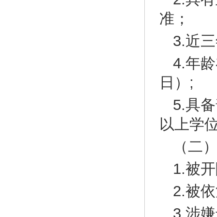
准；
3.近
4.年
日）;
5.具
以上学
（二
1.被
2.被
3.涉