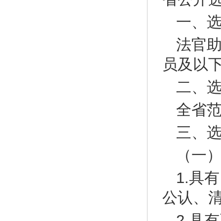
一、
法官
员及以
二、
全省
三、
（一
1.具
公认、
2.具