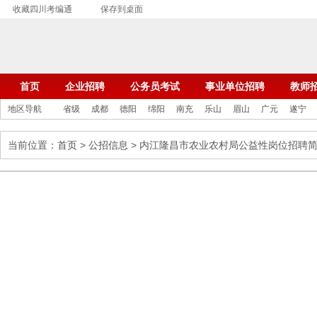
收藏四川考编通
保存到桌面
首页
企业招聘
公务员考试
事业单位招聘
教师
地区导航
省级
成都
德阳
绵阳
南充
乐山
眉山
广元
遂宁
当前位置：
首页
>
公招信息
> 内江隆昌市农业农村局公益性岗位招聘
四川人事考试报名时间安排
正在报名中的公招考试…
2025年4月公招报名时间安排
2025年3月公招报名时间安排
2025年2月公招报名时间安排