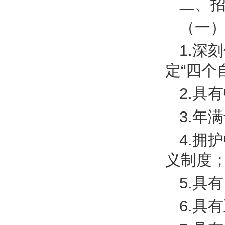
二、
（一
1.深
定“四个
2.具
3.年
4.拥
义制度
5.具
6.具