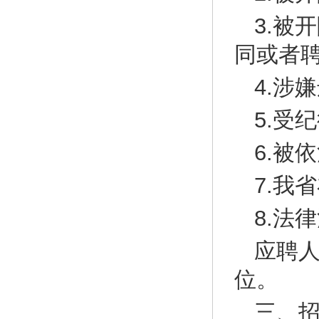
3.被
同或者
4.涉
5.受
6.被
7.我
8.法
应聘
位。
三、