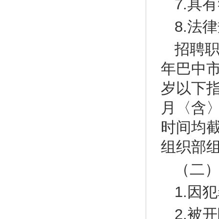
7.具
8.法
招聘职
年巴中市
岁以下指
月〈含
时间均截
组织部
（二
1.因
2.被