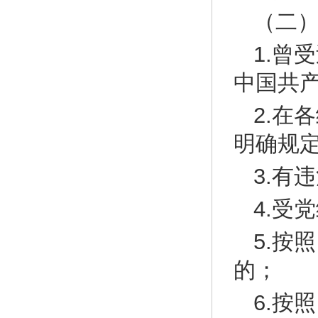
（二
1.曾
中国共
2.在
明确规
3.有
4.受
5.按
的；
6.按