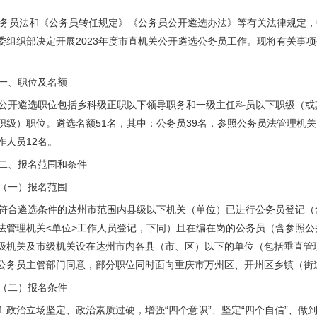
务员法和《公务员转任规定》《公务员公开遴选办法》等有关法律规定，
委组织部决定开展2023年度市直机关公开遴选公务员工作。现将有关事
、职位及名额
开遴选职位包括乡科级正职以下领导职务和一级主任科员以下职级（或
职级）职位。遴选名额51名，其中：公务员39名，参照公务员法管理机
作人员12名。
、报名范围和条件
一）报名范围
合遴选条件的达州市范围内县级以下机关（单位）已进行公务员登记（
法管理机关<单位>工作人员登记，下同）且在编在岗的公务员（含参照公
级机关及市级机关设在达州市内各县（市、区）以下的单位（包括垂直管
公务员主管部门同意，部分职位同时面向重庆市万州区、开州区乡镇（街
二）报名条件
.政治立场坚定、政治素质过硬，增强“四个意识”、坚定“四个自信”、做到