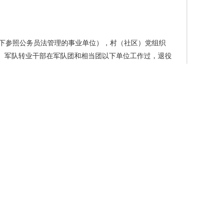
下参照公务员法管理的事业单位），村（社区）党组织
。军队转业干部在军队团和相当团以下单位工作过，退役
同为基层工作经历。
见《2023年度达州市市直机关公开遴选公务员职位
历”所对应的专业。
位及其他资格证书应于面试资格复审前取得。