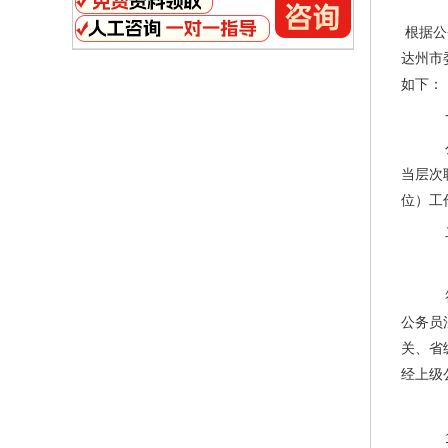
根据公
达州市
如下：
一
公
当层次
位）工
二
（
符
公务员
关、省
经上级
（
1