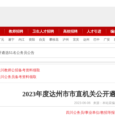
教师招聘
卫生人才招聘
高校招聘
人才引进
编
广元
遂宁
内江
资阳
自贡
攀枝花
泸州
宜宾
达州
巴中
广安
开遴选51名公务员公告
四川教师公招备考资料领取
四川公务员备考资料领取
2023年度达州市市直机关公开
2023-06-06
来源：本站采编
四川公务员/事业单位/教招等