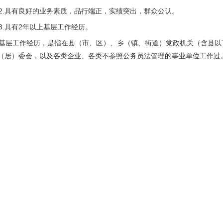
.具有良好的业务素质，品行端正，实绩突出，群众公认。
.具有2年以上基层工作经历。
层工作经历，是指在县（市、区）、乡（镇、街道）党政机关（含县以
（居）委会，以及各类企业、各类不参照公务员法管理的事业单位工作过
军队服现役经历，可视为基层工作经历。直辖市区（县）机关工作经历视
.应当在本级机关工作2年以上，且在本机关工作1年以上。
.近3年年度考核没有基本称职以下等次。
.具有职位要求的学历、学位、专业、年龄、工作能力和任职经历要求，详
以下简称《职位表》，附件1）。拟报职位的“专业”条件，指与“要求的学
.年龄40周岁以下（即1982年6月6日以后出生，报名第一日）。
.具有正常履行职责的身体条件和心理素质。
.符合法律法规规定和职位要求的其他资格条件。
作经历年限、任职经历年限等的计算时间均截至2023年6月。学历学
三）具有下列情形之一的，不得报考