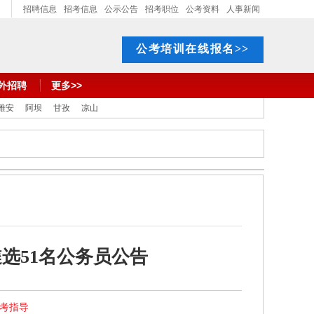
招聘信息
招考信息
公示公告
招考职位
公考资料
人事新闻
公考培训在线报名>>
外招聘
更多>>
雅安
阿坝
甘孜
凉山
遴选51名公务员公告
报考指导