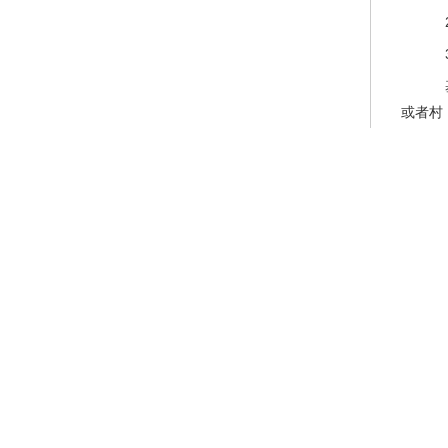
2
3
基
或者村
士兵在
4
5
6
表》（
7
8
9
工
（