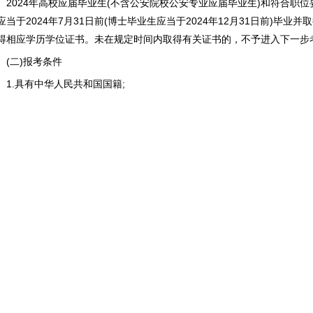
024年高校应届毕业生(不含公安院校公安专业应届毕业生)和符合职位
应当于2024年7月31日前(博士毕业生应当于2024年12月31日前)
得相应学历学位证书。未在规定时间内取得有关证书的，不予进入下一步
二)报考条件
.具有中华人民共和国国籍;
.拥护中华人民共和国宪法，拥护中国共产党领导和社会主义制度;
.具有良好的政治素质和道德品行;
.热爱公安事业，志愿从事人民警察职业;
.年龄在18至30周岁(1992年12月7日至2005年12月7日期间出生)
5周岁(1987年12月7日至2005年12月7日期间出生);
.具有正常履行职责的身体条件和心理素质;
.具有符合职位要求的文化程度和工作能力，其中，拟报职位的“专业”条
.符合法律法规和招录职位所要求的其他资格条件。
二)凡有下列情形之一的，不得报名
.因犯罪受过刑事处罚的人员或被开除公职的人员;