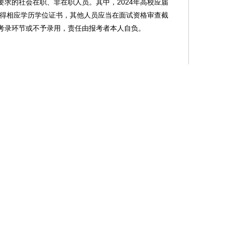
要求的社会在职、非在职人员。其中，2024年高校应届
毕业并取得相应学历学位证书，其他人员应当在面试资格审查截
考录环节或不予录用，责任由报考者本人自负。
，2024年应届硕士、博士研究生和报考法医职位的，年龄可
件，指与“要求的学历学位”所对应的专业;