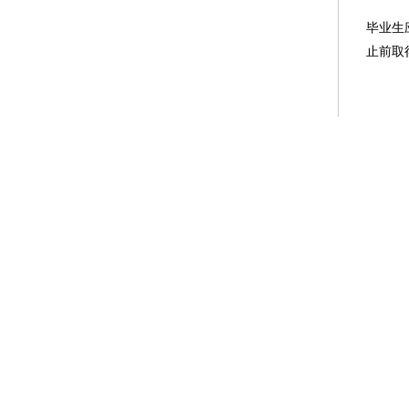
2
毕业生
止前取
(
1
2
3
4
5
放宽到3
6
7
8
(
1