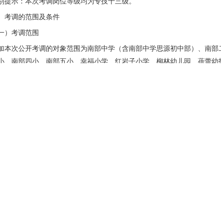
别提示：本次考调岗位等级均为专技十三级。
、考调的范围及条件
一）考调范围
加本次公开考调的对象范围为南部中学（含南部中学思源初中部）、南部
小、南部四小、南部五小、幸福小学、红岩子小学、柳林幼儿园、蓓蕾幼
师。
二）基本条件
.报考人员应同时具备下列条件：
1）政治素质：具有良好的思想品德和职业道德，作风正派，遵纪守法；
2）身体素质：身心健康，能正常履行报考岗位职责。
3）工作经历：在公办学校工作5年及以上（2019年9月及以前参工，公
时间为准）。
4）年度考核：2020年以来年度考核均为合格及以上等次。
5）年龄要求：
报考中小学教师岗位40周岁及以下（1983年7月10日及以后出生）；