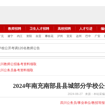
教师招聘
卫生人才招聘
高校招聘
人才引进
编
广元
遂宁
内江
资阳
自贡
攀枝花
泸州
宜宾
达州
巴中
广安
学校公开考调120名教师公告
四川教师公招备考资料领取
四川公务员备考资料领取
2024年南充南部县县城部分学校公
2024-06-27
来源：本站采编
四川公务员/事业单位/教招等