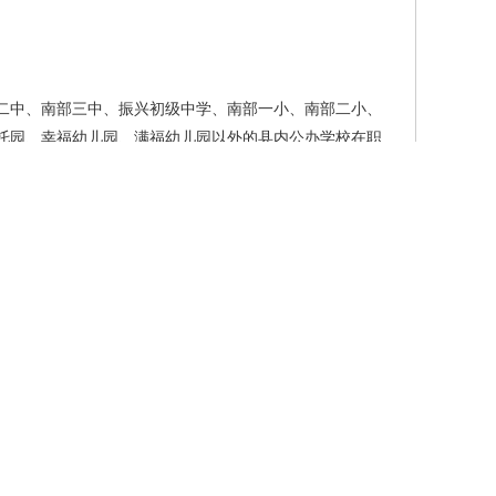
二中、南部三中、振兴初级中学、南部一小、南部二小、
托园、幸福幼儿园、满福幼儿园以外的县内公办学校在职
热爱教育事业，具有奉献精神和强烈的事业心、责任感。
招教师以聘用合同的起聘时间为准，特岗教师以特岗服务协