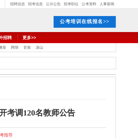
招聘信息
招考信息
公示公告
招考职位
公考资料
人事新闻
公考培训在线报名>>
外招聘
更多>>
雅安
阿坝
甘孜
凉山
开考调120名教师公告
报考指导