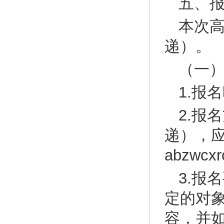
五、
本次
递）。
（一
1.报
2.报
递），
abzwc
3.报
定的对
容，并如