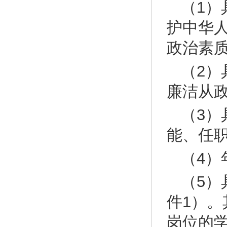
（1
护中华
政治素
（2
廉洁从
（3
能、任
（4）
（5
件1）
岗位的