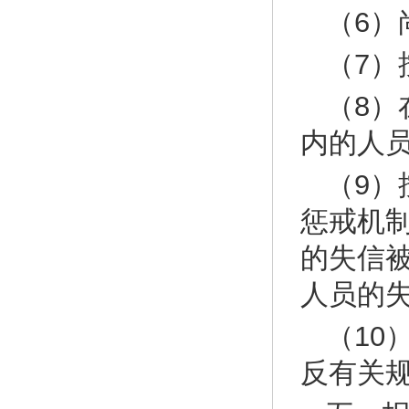
（6）
（7）
（8
内的人
（9
惩戒机
的失信
人员的
（10
反有关