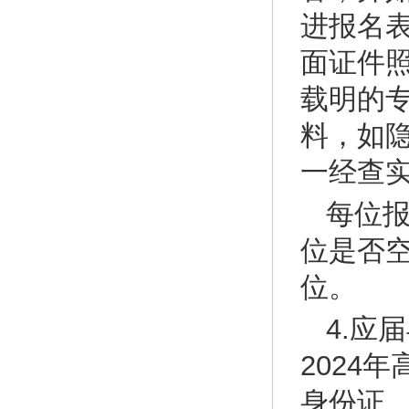
进报名
面证件
载明的
料，如
一经查
每位
位是否
位。
4.应
2024
身份证