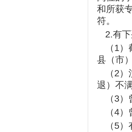
和所获
符。
2.有
（1
县（市
（2
退）不
（3）
（4）
（5）