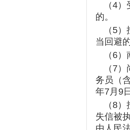
（4
的。
（5
当回避
（6）
（7
务员（含
年7月9
（8
失信被
由人民