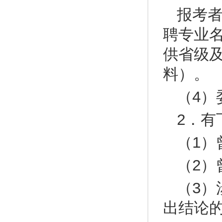
报考
聘专业
供省级
料）。
（4
2．有
（1）
（2）
（3
出结论