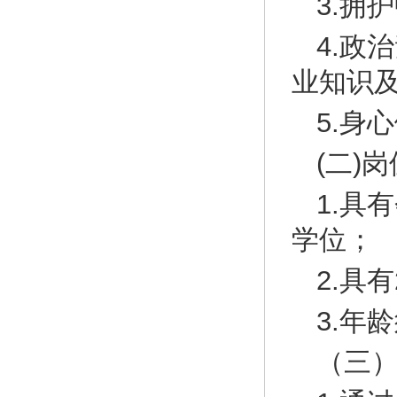
3.拥
4.政
业知识
5.身
(二)
1.具
学位；
2.具
3.年
（三