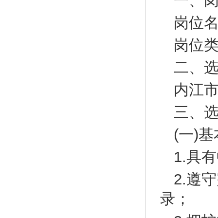
一、
岗位
岗位
二、
内江
三、
(一)
1.具
2.遵
录；