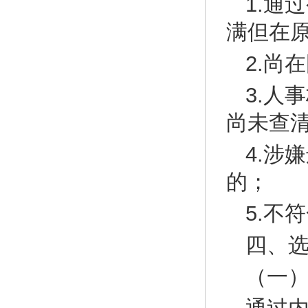
1.通
满但在
2.尚
3.人
尚未查
4.涉
的；
5.不
四、
（一