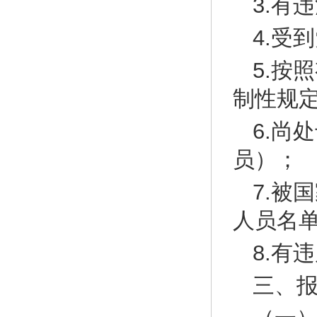
3.有
4.受
5.按
制性规
6.尚
员）；
7.被
人员名
8.有
三、