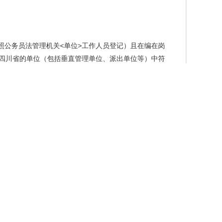
照公务员法管理机关<单位>工作人员登记）且在编在岗
在四川省的单位（包括垂直管理单位、派出单位等）中符
“四个意识”、坚定“四个自信”、做到“两个维护”。
公认。