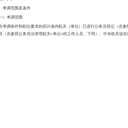
、考调范围及条件
一）考调范围
合考调条件和职位要求的四川省内机关（单位）已进行公务员登记（含参
员（含参照公务员法管理机关<单位>的工作人员，下同）。中央机关设
的也可报名。
二）考调条件
.报名人员应具备下列基本资格条件：
1）政治立场坚定、政治素质过硬，深刻领悟“两个确立”的决定性意义，增强
2）具有良好的职业道德和较高的业务素质，品行端正，实绩突出，群众
3）应当在本级机关工作2年以上，且在本机关工作1年以上。
4）近3年年度考核没有基本称职及以下等次。
5）职位具体年龄、学历条件详见《职位表》。
6）具有公开考调职位要求的工作能力和任职经历。
7）具有正常履职的身体条件和心理素质。