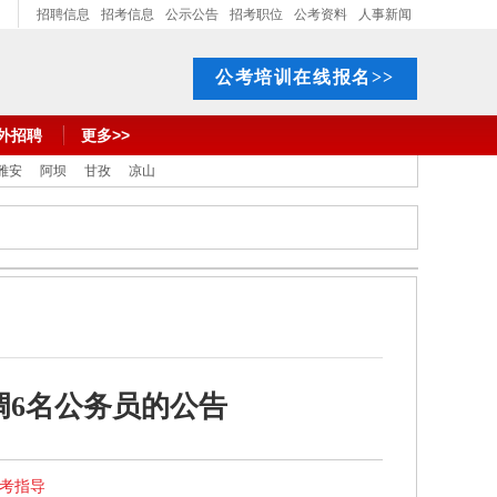
招聘信息
招考信息
公示公告
招考职位
公考资料
人事新闻
公考培训在线报名>>
外招聘
更多>>
雅安
阿坝
甘孜
凉山
调6名公务员的公告
报考指导