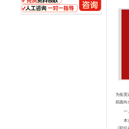
为拓宽
拟面向
一
本
《职位