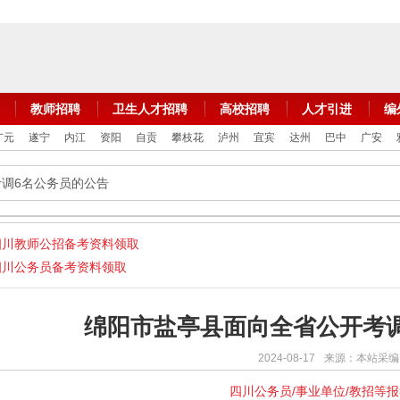
教师招聘
卫生人才招聘
高校招聘
人才引进
编
广元
遂宁
内江
资阳
自贡
攀枝花
泸州
宜宾
达州
巴中
广安
考调6名公务员的公告
四川教师公招备考资料领取
四川公务员备考资料领取
绵阳市盐亭县面向全省公开考
2024-08-17
来源：本站采编
四川公务员/事业单位/教招等