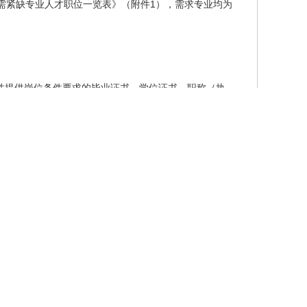
急需紧缺专业人才职位一览表》（附件1），需求专业均为
并提供岗位条件要求的毕业证书、学位证书、职称（执
求的毕业证书、学位证书、职称（执业）资格证等证明材料，
热爱社会主义，具备岗位要求的专业水平和工作能力，遵
，年龄不超过35周岁（1988年9月13日以后出生）；
后出生）。
3年9月13日以后出生），具有正高级及以上专业技术职务