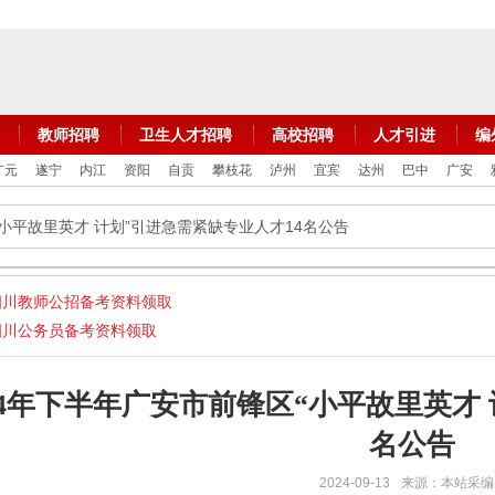
教师招聘
卫生人才招聘
高校招聘
人才引进
编
广元
遂宁
内江
资阳
自贡
攀枝花
泸州
宜宾
达州
巴中
广安
“小平故里英才 计划”引进急需紧缺专业人才14名公告
四川教师公招备考资料领取
四川公务员备考资料领取
24年下半年广安市前锋区“小平故里英才
名公告
2024-09-13
来源：本站采编