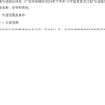
体引进岗位详见《广安市前锋区2024年下半年“小平故里英才计划”引进
业名称，非学科类别。
、引进范围及条件
一）引进范围
.符合岗位条件要求的社会在职、非在职人员。必须在资格复审结束前取得
格证等证明材料。
.2025年高校应届毕业生。必须在2025年7月31日前取得岗位条件要
书原件办理聘用手续。如未在规定时间内取得，取消聘用资格。
二）报考条件
.具有中华人民共和国国籍，拥护中华人民共和国宪法，拥护中国共产党，
，品行端正，有良好的职业道德，爱岗敬业，事业心和责任感强。
.普通高校研究生毕业并取得硕士学位，且本科阶段须同时具有学历证和学位证
校研究生毕业并取得博士学位，年龄不超过40周岁（1983年9月13日以
.具有副高级及以上专业技术职务（任职资格）的年龄不超过40周岁（198
资格）的年龄不超过45周岁（1978年9月13日以后出生）。