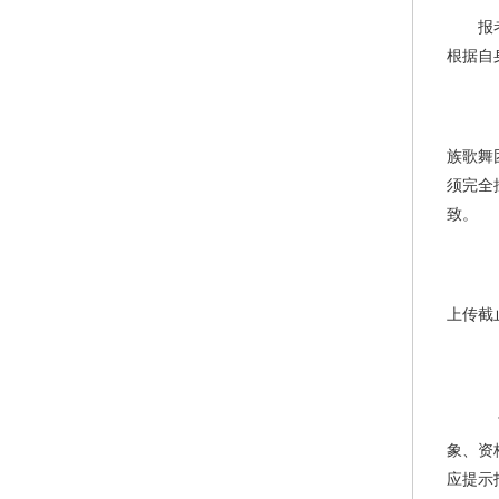
报
根据自
2
符
族歌舞
须完全
致。
3
报
上传截
特
4
甘
象、资
应提示