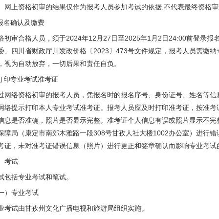
上资格初审的结果仅作为报考人员参加考试的依据,不代表最终资
.报名确认及缴费
络初审合格人员，须于2024年12月27日至2025年1月2日24:00前
委、四川省财政厅川发改价格〔2023〕473号文件规定，报考人员需缴
，视为自动放弃，一切后果和责任自负。
.打印专业考试准考证
过网络资格初审的报考人员，凭报名时的报名序号、身份证号、姓名等信息，于2
网络提示打印本人专业考试准考证。报考人员应及时打印准考证，按准考
信息是否准确，照片是否显示完整。准考证个人信息有误或照片显示不完整
保障局（康定市南郊木雅路一段308号甘孜人社大楼1002办公室）进行
考证，未对准考证错误信息（照片）进行更正和签章确认而影响专业考试
、考试
试包括专业考试和笔试。
一）专业考试
业考试由甘孜州文化广播电视和旅游局组织实施。