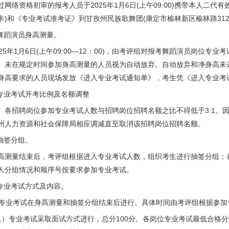
过网络资格初审的报考人员于2025年1月6日(上午09:00)携带本人二
卡)和《专业考试准考证》到甘孜州民族歌舞团(康定市榆林新区榆林路312
.舞蹈演员身高测量。
025年1月6日(上午09:00—12：00)，由考评组对报考舞蹈演员岗位
。未在规定时间参加身高测量的人员视为自动放弃。自动放弃和净身高未
身高要求的人员现场发放《进入专业考试通知单》，考生凭《进入专业考
.专业考试开考比例及名额调整
招聘岗位参加专业考试人数与招聘岗位招聘名额之比不得低于3:1。因
州人力资源和社会保障局相应调减直至取消该招聘岗位招聘名额。
.抽签分组。
高测量结束后，考评组根据进入专业考试人数，组织考生进行抽签分组；
人分组情况和顺序号按要求参加专业考试。
.专业考试方式及内容。
业考试在身高测量和抽签分组结束后进行。具体时间由考评组根据参加
1）专业考试采取面试方式进行，总分100分。各岗位专业考试最低合格