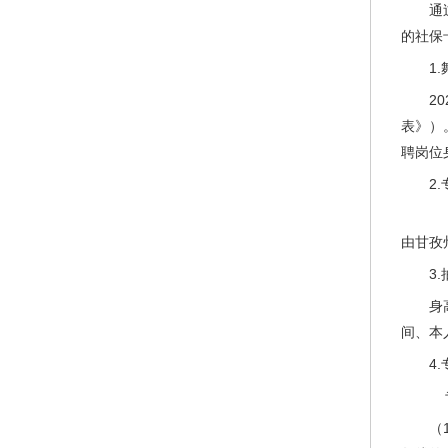
通
的社保
1
2
表》）
聘岗位
2
各
由甘孜
3
身
间、本
4
专
（