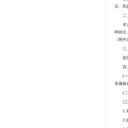
乐、民
二
本
聘岗位
（附件
三
按
四
(
孜藏族
(
(
1
2