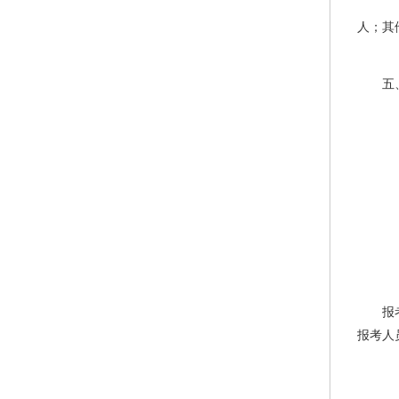
8
人；其
9
五
本
（
1
甘
2
2
3
报
报考人
（
1