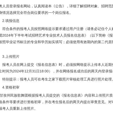
考人员登录报名网站，认真阅读本《公告》，详细了解招聘对象、招聘范
身情况选择完全符合岗位要求的一个岗位报名。
.填报信息
合条件的报考人员按照网络提示要求通过用户注册（请务必记住个人账
团2024年下半年考试招聘艺术专业技术人员报名信息表》（以下简称《
按照毕业证书标注的专业和学历如实填写；必须使用有效期内的第二代居
.上传照片
考人员在网上提交《报名信息表》时，必须按网络提示上传本人近期免冠彩
止时间为2024年12月31日18:00），并在网络报名成功后的两天内登
别提示：报考人员可在考生之家下载照片审核处理工具进行照片处理
.资格初审
孜州民族歌舞团根据报考人员提交的《报名信息表》内容和上传照片质
格条件等要求进行资格初审，并在考生报名后的两天内提出审查意见。对
报考人员重新上传照片。