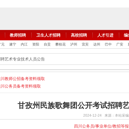
教师招聘
卫生人才招聘
高校招聘
人才引进
编
广元
遂宁
内江
资阳
自贡
攀枝花
泸州
宜宾
达州
巴中
广安
招聘艺术专业技术人员公告
四川教师公招备考资料领取
四川公务员备考资料领取
甘孜州民族歌舞团公开考试招聘
2024-12-24
来源：本站采编
四川公务员/事业单位/教招等