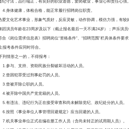
.遵纪守法，品行端正，有良好的职业道德，爱岗敬业，事业心和责任心强
.身体健康，体检合格，能正常履行招聘岗位职责。
.热爱文化艺术事业，形象气质好，反应灵敏，动作协调，模仿力强，有较
.舞蹈演员年龄在23周岁及以下（截止报名最后一天不满24岁）；声乐演员
.符合《岗位需求信息表》招聘岗位“资格条件”、“招聘范围”栏具体条件要
上报考条件应同时符合。
下列情形之一的，不得报考：
.参与、支持、资助民族分裂破坏活动的人员。
.曾因犯罪受过刑事处罚的人员。
.曾被开除公职的人员。
.被开除中国共产党党籍的人员。
.有违法、违纪行为正在接受审查和尚未解除党纪、政纪处分的人员。
.按照《事业单位人事管理回避规定》应当回避的人员。
.机关事业单位正式在编在册工作人员（含尚未转正的试用期人员）。