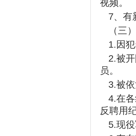
视频。
7、有
（三
1.因
2.被
员。
3.被
4.在
反聘用
5.现