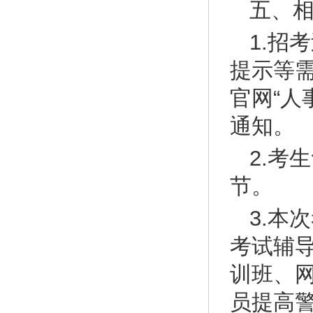
五、
1.招
提示等
官网“人
通知。
2.考
节。
3.本
考试辅
训班、
员提高