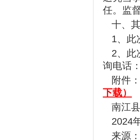
任。监督举
十、
1、
2、
询电话：08
附件
下载）
南江
2024
来源：ht