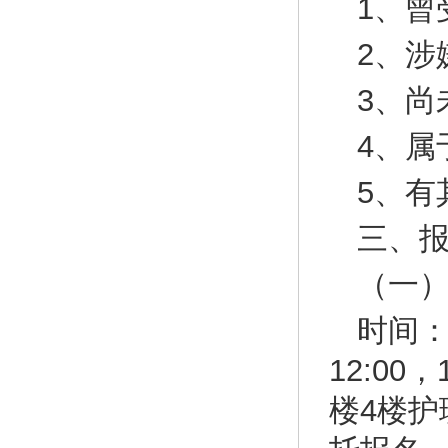
1、曾
2、
3、尚
4、属
5、有
三、
（一
时间：
12:0
楼4楼