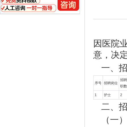
因医院
意，决
一、
招聘
序号
招聘岗位
职数
1
护士
2
二、
（一