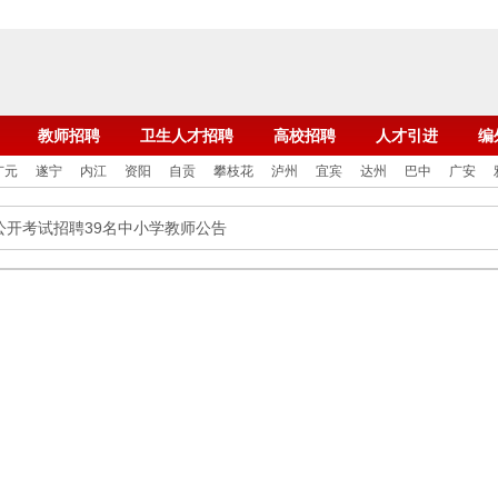
教师招聘
卫生人才招聘
高校招聘
人才引进
编
广元
遂宁
内江
资阳
自贡
攀枝花
泸州
宜宾
达州
巴中
广安
区公开考试招聘39名中小学教师公告