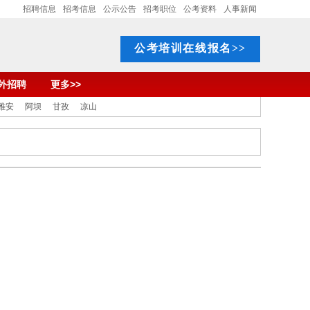
招聘信息
招考信息
公示公告
招考职位
公考资料
人事新闻
公考培训在线报名>>
外招聘
更多>>
雅安
阿坝
甘孜
凉山