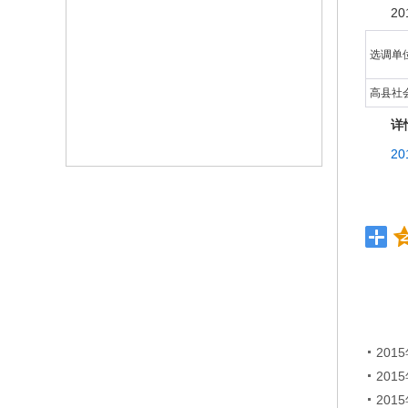
2
选调单
高县社
详
2
20
20
20