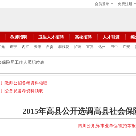
会员登录
免费注册
教师招聘
卫生人才招聘
高校招聘
人才引进
编
广元
遂宁
内江
资阳
自贡
攀枝花
泸州
宜宾
达州
巴中
广安
社会保险局工作人员职位表
四川教师公招备考资料领取
四川公务员备考资料领取
2015年高县公开选调高县社会
四川公务员/事业单位/教招等