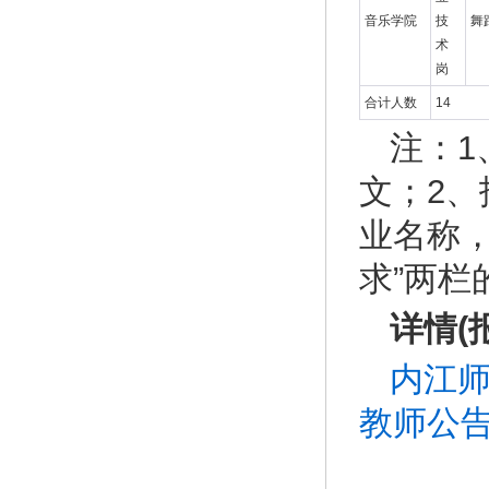
音乐学院
技
舞
术
岗
合计人数
14
注：
文；2
业名称，
求”两
详情(
内江师
教师公