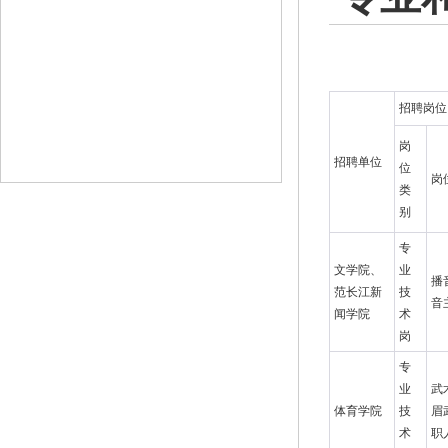
招聘岗位
岗
招聘单位
位
岗
类
别
专
文学院、
业
播
范长江新
技
音
闻学院
术
岗
专
业
武
体育学院
技
眉
术
职