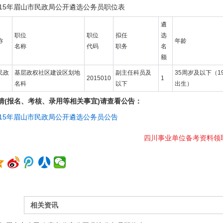
015年眉山市民政局公开遴选公务员职位表
遴
职位
职位
拟任
选
称
年龄
名称
代码
职务
名
额
民政
基层政权社区建设区划地
副主任科员及
35周岁及以下（1
2015010
1
名科
以下
出生）
情(报名、考核、录用等相关事宜)请查看公告：
015年眉山市民政局公开遴选公务员公告
四川事业单位备考资料领
相关资讯