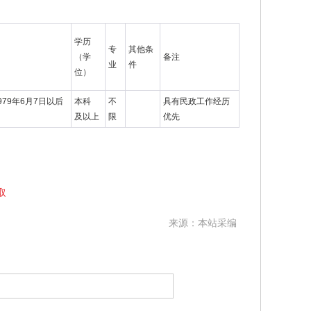
学历
专
其他条
（学
备注
业
件
位）
979年6月7日以后
本科
不
具有民政工作经历
及以上
限
优先
取
来源：本站采编