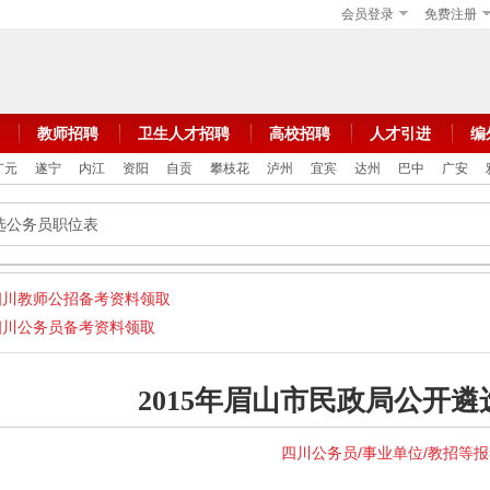
会员登录
免费注册
教师招聘
卫生人才招聘
高校招聘
人才引进
编
广元
遂宁
内江
资阳
自贡
攀枝花
泸州
宜宾
达州
巴中
广安
遴选公务员职位表
四川教师公招备考资料领取
四川公务员备考资料领取
2015年眉山市民政局公开
四川公务员/事业单位/教招等