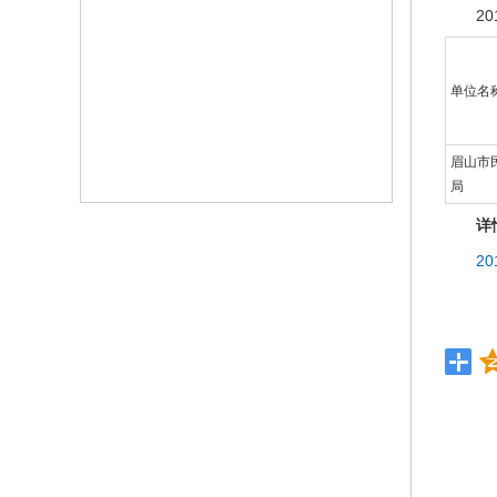
2
单位名
眉山市
局
详
2