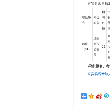
宜宾县观音镇
招
职位序
岗位
聘
号
职务
名
额
综合
职位一
岗位
12
（01）
协管
员
详情(报名、
宜宾县观音镇