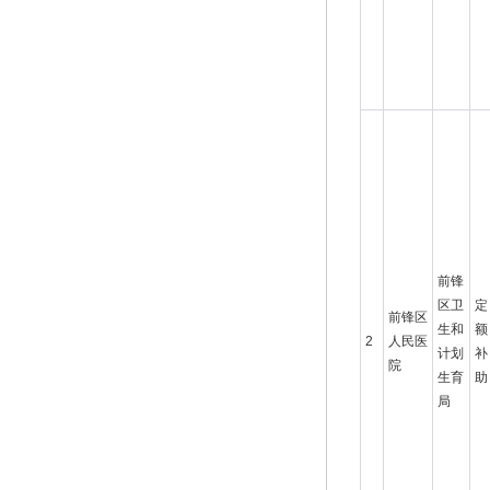
前锋
区卫
定
前锋区
生和
额
2
人民医
计划
补
院
生育
助
局