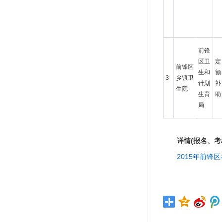
前锋
区卫
定
前锋区
生和
额
3
乡镇卫
计划
补
生院
生育
助
局
详情(报名、
2015年前