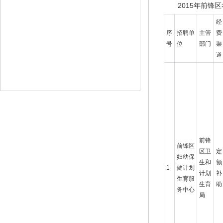
2015年前锋
经
序
招聘单
主管
费
号
位
部门
渠
道
前锋
前锋区
区卫
定
妇幼保
生和
额
1
健计划
计划
补
生育服
生育
助
务中心
局