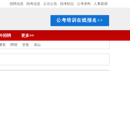
招聘信息
招考信息
公示公告
招考职位
公考资料
人事新闻
公考培训在线报名>>
外招聘
更多>>
雅安
阿坝
甘孜
凉山