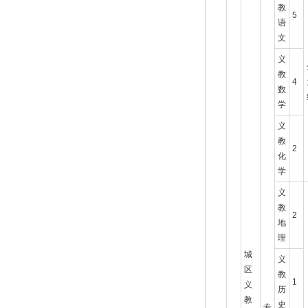
教
5
语
文
义
教
4
数
学
义
教
2
化
学
义
教
2
地
理
城
义
区
教
1
义
历
教
史
专