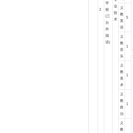
学
业
义
2
校
技
教
(三
5
术
英
台
语
外
国
义
语)
教
1
音
乐
义
教
1
美
术
义
教
1
政
治
义
教