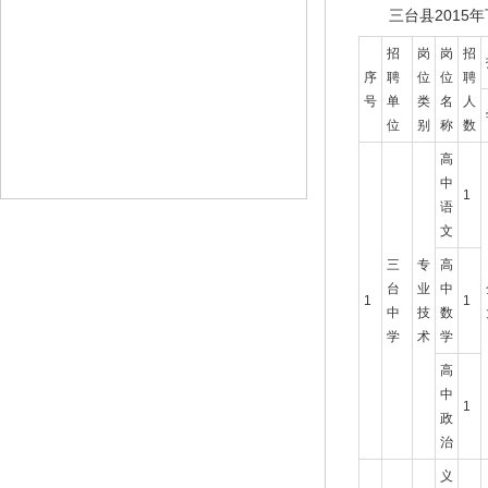
三台县201
招
岗
岗
招
序
聘
位
位
聘
号
单
类
名
人
位
别
称
数
高
中
1
语
文
三
专
高
台
业
中
1
1
中
技
数
学
术
学
高
中
1
政
治
义