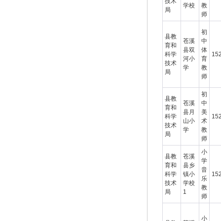
技术
学校
教
局
师
初
县教
苍溪
中
育和
县双
体
科学
15
河小
育
技术
学
教
局
师
初
县教
苍溪
中
育和
县月
美
科学
15
山小
术
技术
学
教
局
师
小
县教
苍溪
学
育和
县乡
音
科学
镇小
15
乐
技术
学校
教
局
1
师
小