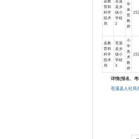
县教
苍溪
学
育和
县乡
体
科学
镇小
15
育
技术
学校
教
局
2
师
小
县教
苍溪
学
育和
县乡
美
科学
镇小
15
术
技术
学校
教
局
3
师
详情(报名、
苍溪县人社局