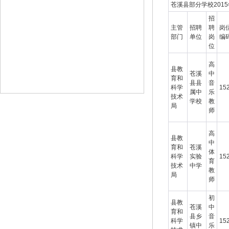
苍溪县部分学校201
招
主管
招聘
聘
岗
部门
单位
岗
编
位
高
县教
苍溪
中
育和
县县
音
科学
15
属中
乐
技术
学校
教
局
师
高
县教
中
育和
苍溪
体
科学
实验
15
育
技术
中学
教
局
师
初
县教
苍溪
中
育和
县乡
音
科学
15
镇中
乐