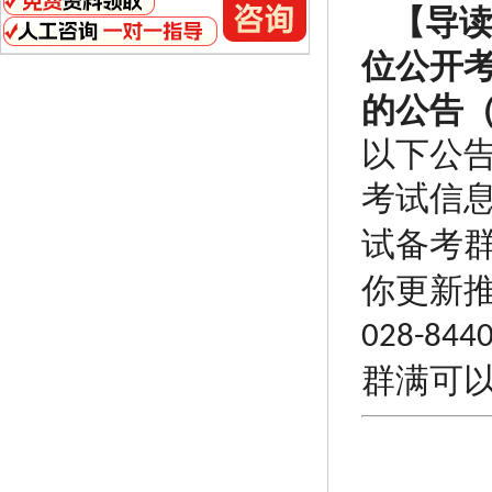
【导
位公开
的公告
以
下公
考试信
试备
考
你更新
028-844
群满可