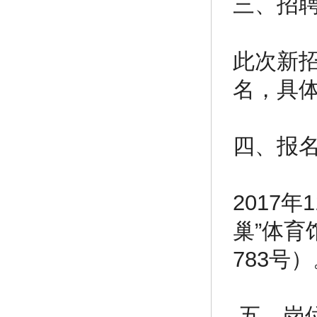
三、招
此次新
名，具
四、报
2017
巢”体
783号
五、岗