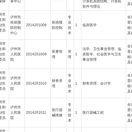
保障
务中心
计算机系统结构、计算机
及
软件与理论
州市
泸州市
专
全
生和
疾病预
疾病预
业
普
划生
2014201008
1
临床医学
防控制
防控制
技
校
委员
中心
术
及
州市
全
生和
泸州市
法学、卫生事业管理、临
医事管
管
普
划生
人民医
2014201009
1
床医学、社会医学与卫生
理
理
校
委员
院
事业管理
及
州市
专
全
生和
泸州市
财务管
业
普
划生
人民医
2014201010
1
财务管理、会计学
理
技
校
委员
院
术
及
州市
专
全
生和
泸州市
医疗器
业
普
划生
人民医
2014201011
1
医疗器械工程
械维修
技
校
委员
院
术
及
州市