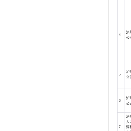
泸
4
公
泸
5
公
泸
6
公
泸
人
7
源