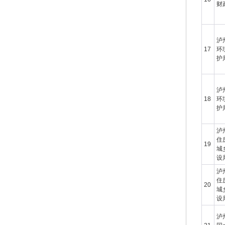
财
泸
17
环
护
泸
18
环
护
泸
住
19
城
设
泸
住
20
城
设
泸