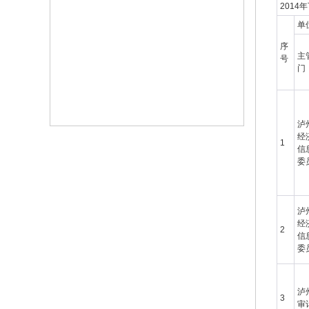
201
单
序
主
号
门
泸
经
1
信
委
泸
经
2
信
委
泸
3
审