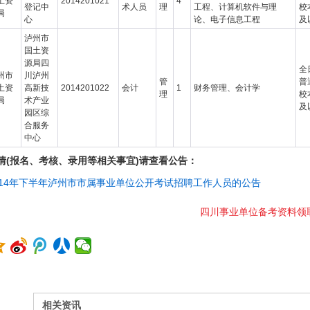
土资
2014201021
4
登记中
术人员
理
工程、计算机软件与理
校
局
心
论、电子信息工程
及
泸州市
国土资
源局四
全
州市
川泸州
管
普
土资
高新技
2014201022
会计
1
财务管理、会计学
理
校
局
术产业
及
园区综
合服务
中心
情(报名、考核、录用等相关事宜)请查看公告：
014年下半年泸州市市属事业单位公开考试招聘工作人员的公告
四川事业单位备考资料领
相关资讯