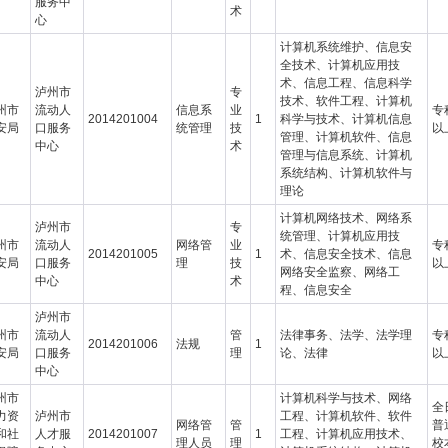
服务中
术
心
计算机系统维护、信息安
全技术、计算机应用技
术、信息工程、信息科学
泸州市
专
技术、软件工程、计算机
州市
流动人
信息系
业
专
2014201004
1
科学与技术、计算机信息
安局
口服务
统管理
技
以
管理、计算机软件、信息
中心
术
管理与信息系统、计算机
系统结构、计算机软件与
理论
计算机网络技术、网络系
泸州市
专
统管理、计算机应用技
州市
流动人
网络管
业
专
2014201005
1
术、信息安全技术、信息
安局
口服务
理
技
以
网络安全监察、网络工
中心
术
程、信息安全
泸州市
州市
流动人
管
法律事务、法学、法学理
专
2014201006
法规
1
安局
口服务
理
论、法律
以
中心
州市
计算机科学与技术、网络
全
力资
泸州市
工程、计算机软件、软件
网络管
管
普
和社
人才服
2014201007
1
工程、计算机应用技术、
理人员
理
校