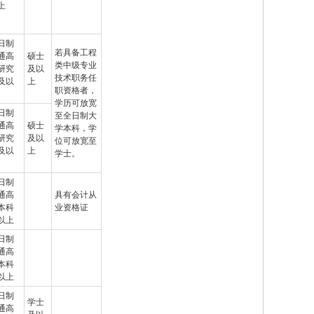
上
日制
若具备工程
通高
硕士
类中级专业
研究
及以
技术职务任
及以
上
职资格者，
学历可放宽
日制
至全日制大
通高
硕士
学本科，学
研究
及以
位可放宽至
及以
上
学士。
日制
通高
具有会计从
本科
业资格证
以上
日制
通高
本科
以上
日制
学士
通高