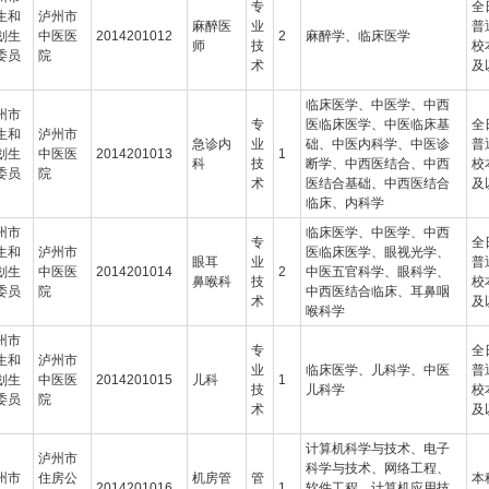
专
全
生和
泸州市
麻醉医
业
普
划生
中医医
2014201012
2
麻醉学、临床医学
师
技
校
委员
院
术
及
临床医学、中医学、中西
州市
专
医临床医学、中医临床基
全
生和
泸州市
急诊内
业
础、中医内科学、中医诊
普
划生
中医医
2014201013
1
科
技
断学、中西医结合、中西
校
委员
院
术
医结合基础、中西医结合
及
临床、内科学
州市
临床医学、中医学、中西
专
全
生和
泸州市
医临床医学、眼视光学、
眼耳
业
普
划生
中医医
2014201014
2
中医五官科学、眼科学、
鼻喉科
技
校
委员
院
中西医结合临床、耳鼻咽
术
及
喉科学
州市
专
全
生和
泸州市
业
临床医学、儿科学、中医
普
划生
中医医
2014201015
儿科
1
技
儿科学
校
委员
院
术
及
计算机科学与技术、电子
泸州市
科学与技术、网络工程、
州市
住房公
机房管
管
本
2014201016
1
软件工程、计算机应用技