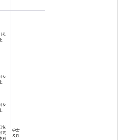
科及
上
科及
上
科及
上
日制
学士
通高
及以
本科