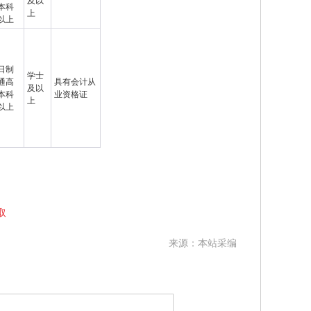
及以
本科
上
以上
日制
学士
通高
具有会计从
及以
本科
业资格证
上
以上
取
来源：本站采编