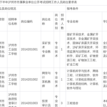
4年下半年泸州市市属事业单位公开考试招聘工作人员岗位要求表
位及岗位情况
报考条件
岗
招
管部
招聘单
岗位名
位
聘
岗位编码
专业名称
学
位名称
称
类
人
别
数
煤矿开采技术、金属矿开
采技术、非金属矿开采技
州市
采矿技
专
术、固体矿床露天开采技
全
泸州市
济和
术
业
术、沙矿床开采技术、环
普
工业技
2014201001
1
息化
专业教
技
境监测与治理技术、环境
校
工学校
员会
师
术
科学、采矿工程、矿物资
及
源工程、矿物加工工程、
矿业工程
计算机科学与技术、网络
州市
网管与
专
全
泸州市
工程、计算机软件、软件
济和
计
业
普
工业技
2014201002
1
工程、计算机应用技术、
息化
算机教
技
校
工学校
计算机系统结构、计算机
员会
师
术
及
软件与理论
泸州市
专
政府投
州市
投资
业
本
资审计
2014201003
3
工程造价
计局
审计员
技
以