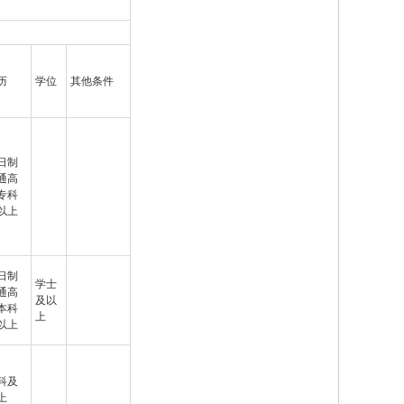
历
学位
其他条件
日制
通高
专科
以上
日制
学士
通高
及以
本科
上
以上
科及
上