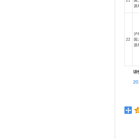
21
国
源
泸
22
国
源
详
2