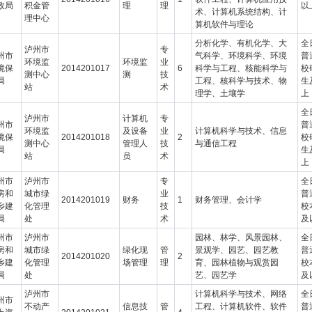
政局
积金管
理
理
以
术、计算机系统结构、计
理中心
算机软件与理论
分析化学、有机化学、大
全
泸州市
专
州市
气科学、环境科学、环境
普
环境监
环境监
业
境保
2014201017
6
科学与工程、核能科学与
校
测中心
测
技
局
工程、核科学与技术、物
生
站
术
理学、土壤学
上
全
泸州市
计算机
专
州市
普
环境监
及设备
业
计算机科学与技术、信息
境保
2014201018
2
校
测中心
管理人
技
与通信工程
局
生
站
员
术
上
州市
泸州市
专
全
房和
城市绿
业
普
2014201019
财务
1
财务管理、会计学
乡建
化管理
技
校
局
处
术
及
州市
泸州市
园林、林学、风景园林、
全
房和
城市绿
绿化现
管
景观学、园艺、园艺教
普
2014201020
2
乡建
化管理
场管理
理
育、园林植物与观赏园
校
局
处
艺、园艺学
及
泸州市
计算机科学与技术、网络
全
州市
不动产
信息技
管
工程、计算机软件、软件
普